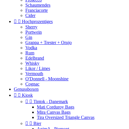
Schaumendes
Franciacorte
Cider


Hochprozentiges
Sherry
Portwein
Gin
Grappa + Trester + Orujo
Vodka
Rum
Edelbrand
Whisky
Likor / Limes
Vermouth
O'Donnell - Moonshine
Cognac
Genussboxen


Kiosk


Tintok - Danemark
Mati Corduroy Bags
Mira Canvas Bags
Tira Oversized Triangle Canvas


Bier
AnimA - Piemont