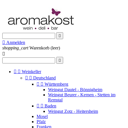


Anmelden
shopping_cart
Warenkorb
(leer)




Weinkeller


Deutschland


Württemberg
Weingut Dautel - Bönnigheim
Weingut Beurer - Kernen - Stetten im
Remstal


Baden
Weingut Zotz - Heitersheim
Mosel
Pfalz
Franken