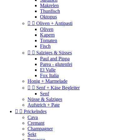
Makrelen
Thunfisch
Oktopus


Oliven + Antipasti
Oliven
Kapern
Tomaten
Fisch


Salziges & Süsses
Paul and Pippa
Parea - glutenfei
El Valle
Fox Italia
Honig + Marmelade


Senf + Käse Begleiter
Senf
Nüsse & Salziges
Aufstrich + Pate


Prickelndes
Cava
Cremant
Champagner
Sekt
Prosecco