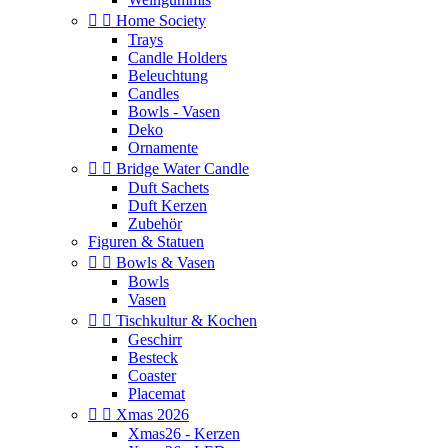


Home Society
Trays
Candle Holders
Beleuchtung
Candles
Bowls - Vasen
Deko
Ornamente


Bridge Water Candle
Duft Sachets
Duft Kerzen
Zubehör
Figuren & Statuen


Bowls & Vasen
Bowls
Vasen


Tischkultur & Kochen
Geschirr
Besteck
Coaster
Placemat


Xmas 2026
Xmas26 - Kerzen