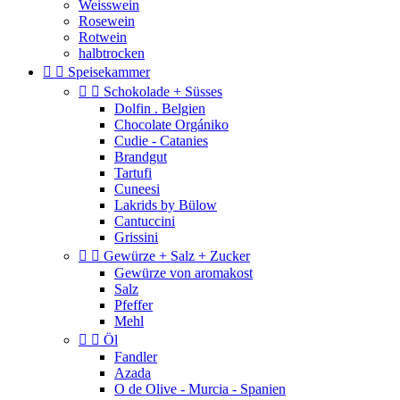
Weisswein
Rosewein
Rotwein
halbtrocken


Speisekammer


Schokolade + Süsses
Dolfin . Belgien
Chocolate Orgániko
Cudie - Catanies
Brandgut
Tartufi
Cuneesi
Lakrids by Bülow
Cantuccini
Grissini


Gewürze + Salz + Zucker
Gewürze von aromakost
Salz
Pfeffer
Mehl


Öl
Fandler
Azada
O de Olive - Murcia - Spanien