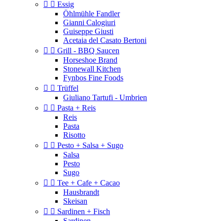


Essig
Öhlmühle Fandler
Gianni Calogiuri
Guiseppe Giusti
Acetaia del Casato Bertoni


Grill - BBQ Saucen
Horseshoe Brand
Stonewall Kitchen
Fynbos Fine Foods


Trüffel
Giuliano Tartufi - Umbrien


Pasta + Reis
Reis
Pasta
Risotto


Pesto + Salsa + Sugo
Salsa
Pesto
Sugo


Tee + Cafe + Cacao
Hausbrandt
Skeisan


Sardinen + Fisch
Sardinen