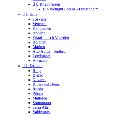


Rheinhessen
Bio Weingut Lorenz - Freisenheim


Italien
Toskana
Venetien
Kampanien
Apulien
Friaul Julisch Venetien
Bolgheri
Marken
Alto Adige - Südtirol
Lombardei
Abruzzen


Spanien
Rioja
Bierzo
Navarra
Ribera del Duero
Rueda
Priorat
Mallorca
Somontano
Terra Alta
Valdeorras