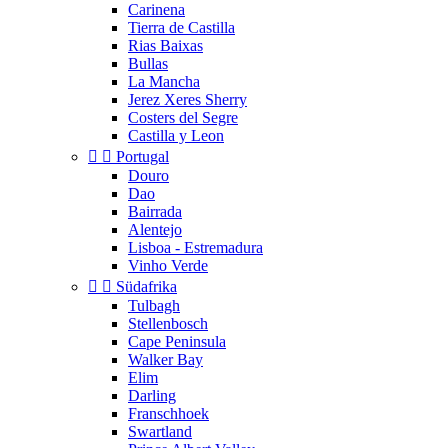
Carinena
Tierra de Castilla
Rias Baixas
Bullas
La Mancha
Jerez Xeres Sherry
Costers del Segre
Castilla y Leon


Portugal
Douro
Dao
Bairrada
Alentejo
Lisboa - Estremadura
Vinho Verde


Südafrika
Tulbagh
Stellenbosch
Cape Peninsula
Walker Bay
Elim
Darling
Franschhoek
Swartland