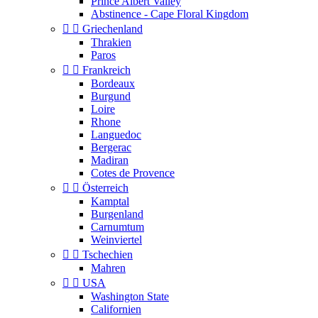
Prince Albert Valley
Abstinence - Cape Floral Kingdom


Griechenland
Thrakien
Paros


Frankreich
Bordeaux
Burgund
Loire
Rhone
Languedoc
Bergerac
Madiran
Cotes de Provence


Österreich
Kamptal
Burgenland
Carnumtum
Weinviertel


Tschechien
Mahren


USA
Washington State
Californien