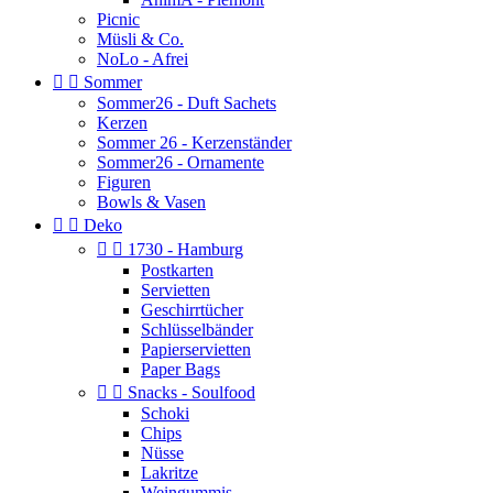
Picnic
Müsli & Co.
NoLo - Afrei


Sommer
Sommer26 - Duft Sachets
Kerzen
Sommer 26 - Kerzenständer
Sommer26 - Ornamente
Figuren
Bowls & Vasen


Deko


1730 - Hamburg
Postkarten
Servietten
Geschirrtücher
Schlüsselbänder
Papierservietten
Paper Bags


Snacks - Soulfood
Schoki
Chips
Nüsse
Lakritze
Weingummis