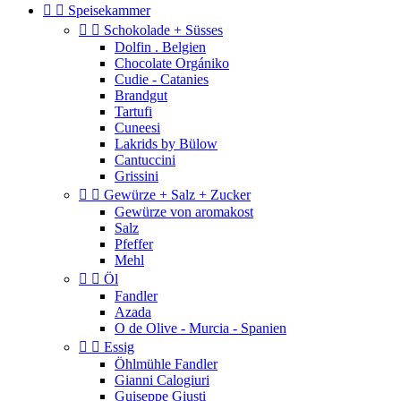


Speisekammer


Schokolade + Süsses
Dolfin . Belgien
Chocolate Orgániko
Cudie - Catanies
Brandgut
Tartufi
Cuneesi
Lakrids by Bülow
Cantuccini
Grissini


Gewürze + Salz + Zucker
Gewürze von aromakost
Salz
Pfeffer
Mehl


Öl
Fandler
Azada
O de Olive - Murcia - Spanien


Essig
Öhlmühle Fandler
Gianni Calogiuri
Guiseppe Giusti