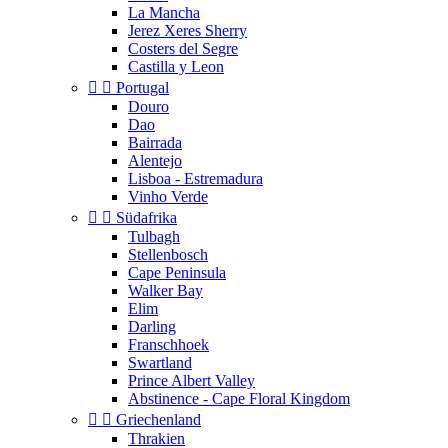
La Mancha
Jerez Xeres Sherry
Costers del Segre
Castilla y Leon


Portugal
Douro
Dao
Bairrada
Alentejo
Lisboa - Estremadura
Vinho Verde


Südafrika
Tulbagh
Stellenbosch
Cape Peninsula
Walker Bay
Elim
Darling
Franschhoek
Swartland
Prince Albert Valley
Abstinence - Cape Floral Kingdom


Griechenland
Thrakien