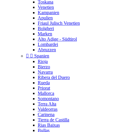
Toskana
Venetien
Kampanien
Apulien
Friaul Julisch Venetien
Bolgheri
Marken
Alto Adige - Südtirol
Lombardei
Abruzzen


Spanien
Rioja
Bierzo
Navarra
Ribera del Duero
Rueda
Priorat
Mallorca
Somontano
Terra Alta
Valdeorras
Carinena
Tierra de Castilla
Rias Baixas
Bullas