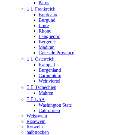
Paros


Frankreich
Bordeaux
Burgund
Loire
Rhone
Languedoc
Bergerac
Madiran
Cotes de Provence


Österreich
Kamptal
Burgenland
Carnumtum
Weinviertel


Tschechien
Mahren


USA
Washington State
Californien
Weisswein
Rosewein
Rotwein
halbtrocken