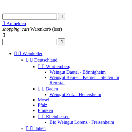


Anmelden
shopping_cart
Warenkorb
(leer)




Weinkeller


Deutschland


Württemberg
Weingut Dautel - Bönnigheim
Weingut Beurer - Kernen - Stetten im
Remstal


Baden
Weingut Zotz - Heitersheim
Mosel
Pfalz
Franken


Rheinhessen
Bio Weingut Lorenz - Freisenheim


Italien