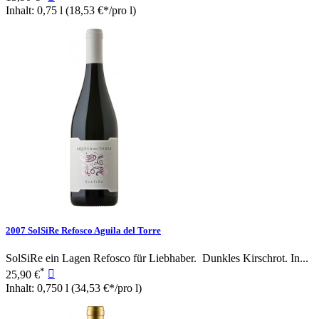
Inhalt: 0,75 l
(18,53 €*/pro l)
2007 SolSiRe Refosco Aguila del Torre
SolSiRe ein Lagen Refosco für Liebhaber. Dunkles Kirschrot. In...
*
25,90 €

Inhalt: 0,750 l
(34,53 €*/pro l)