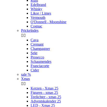
Rum
Edelbrand
Whisky
Likor / Limes
Vermouth
O'Donnell - Moonshine
Cognac
Prickelndes


Cava
Cremant
Champagner
Sekt
Prosecco
Schaumendes
Franciacorte
Cider
sale %
Xmas


Kerzen - Xmas 25
Figuren - xmas 25
Teelichter - xmas 25
Adventskalender 25
LED - Xmas 25