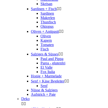
Skeisan
Sardinen + Fisch


Sardinen
Makrelen
Thunfisch
Oktopus
Oliven + Antipasti


Oliven
Kapern
Tomaten
Fisch
Salziges & Süsses


Paul and Pippa
Parea - glutenfei
El Valle
Fox Italia
Honig + Marmelade
Senf + Käse Begleiter


Senf
Nüsse & Salziges
Aufstrich + Pate
Deko

