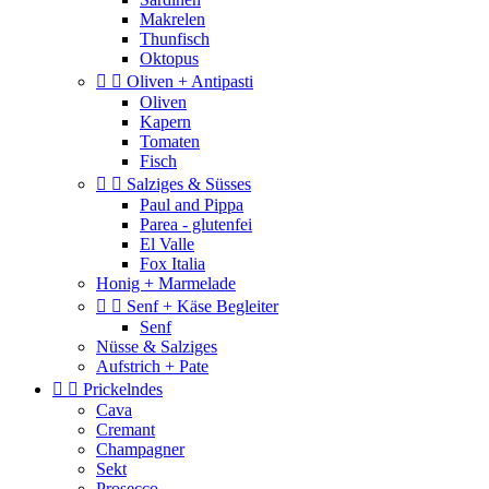
Makrelen
Thunfisch
Oktopus


Oliven + Antipasti
Oliven
Kapern
Tomaten
Fisch


Salziges & Süsses
Paul and Pippa
Parea - glutenfei
El Valle
Fox Italia
Honig + Marmelade


Senf + Käse Begleiter
Senf
Nüsse & Salziges
Aufstrich + Pate


Prickelndes
Cava
Cremant
Champagner
Sekt
Prosecco