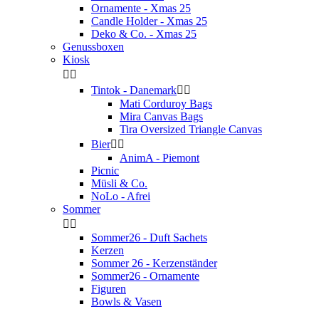
Ornamente - Xmas 25
Candle Holder - Xmas 25
Deko & Co. - Xmas 25
Genussboxen
Kiosk


Tintok - Danemark


Mati Corduroy Bags
Mira Canvas Bags
Tira Oversized Triangle Canvas
Bier


AnimA - Piemont
Picnic
Müsli & Co.
NoLo - Afrei
Sommer


Sommer26 - Duft Sachets
Kerzen
Sommer 26 - Kerzenständer
Sommer26 - Ornamente
Figuren
Bowls & Vasen