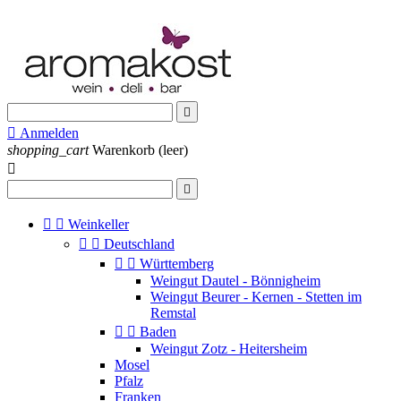


Anmelden
shopping_cart
Warenkorb
(leer)




Weinkeller


Deutschland


Württemberg
Weingut Dautel - Bönnigheim
Weingut Beurer - Kernen - Stetten im
Remstal


Baden
Weingut Zotz - Heitersheim
Mosel
Pfalz
Franken