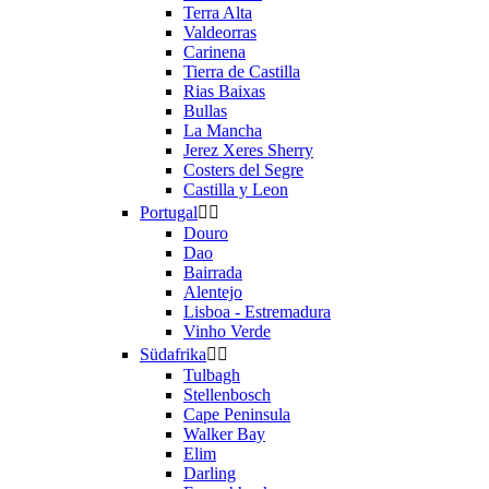
Terra Alta
Valdeorras
Carinena
Tierra de Castilla
Rias Baixas
Bullas
La Mancha
Jerez Xeres Sherry
Costers del Segre
Castilla y Leon
Portugal


Douro
Dao
Bairrada
Alentejo
Lisboa - Estremadura
Vinho Verde
Südafrika


Tulbagh
Stellenbosch
Cape Peninsula
Walker Bay
Elim
Darling