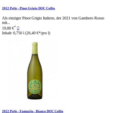
2022 Polje - Pinot Grigio DOC Collio
Als einziger Pinot Grigio Italiens, der 2021 von Gambero Rosso
mit...
*
19,80 €

Inhalt: 0,750 l
(26,40 €*/pro l)
2022 Polje - Fantazija - Bianco DOC Collio