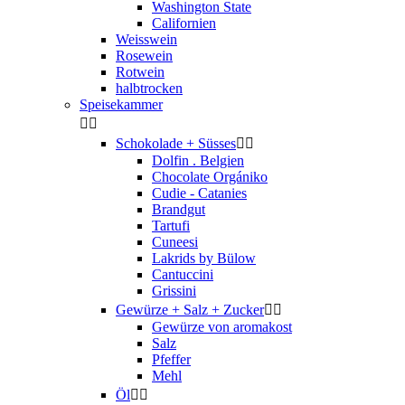
Washington State
Californien
Weisswein
Rosewein
Rotwein
halbtrocken
Speisekammer


Schokolade + Süsses


Dolfin . Belgien
Chocolate Orgániko
Cudie - Catanies
Brandgut
Tartufi
Cuneesi
Lakrids by Bülow
Cantuccini
Grissini
Gewürze + Salz + Zucker


Gewürze von aromakost
Salz
Pfeffer
Mehl
Öl

