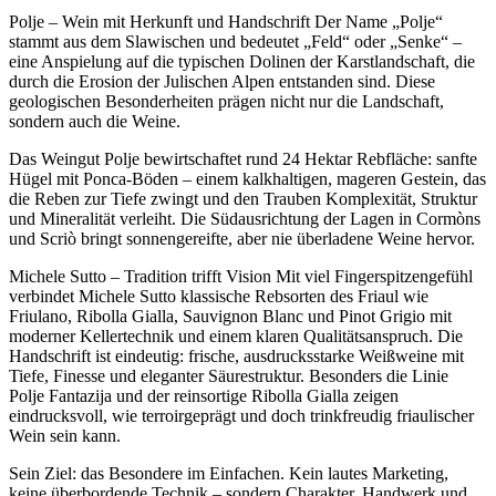
Polje – Wein mit Herkunft und Handschrift Der Name „Polje“
stammt aus dem Slawischen und bedeutet „Feld“ oder „Senke“ –
eine Anspielung auf die typischen Dolinen der Karstlandschaft, die
durch die Erosion der Julischen Alpen entstanden sind. Diese
geologischen Besonderheiten prägen nicht nur die Landschaft,
sondern auch die Weine.
Das Weingut Polje bewirtschaftet rund 24 Hektar Rebfläche: sanfte
Hügel mit Ponca-Böden – einem kalkhaltigen, mageren Gestein, das
die Reben zur Tiefe zwingt und den Trauben Komplexität, Struktur
und Mineralität verleiht. Die Südausrichtung der Lagen in Cormòns
und Scriò bringt sonnengereifte, aber nie überladene Weine hervor.
Michele Sutto – Tradition trifft Vision Mit viel Fingerspitzengefühl
verbindet Michele Sutto klassische Rebsorten des Friaul wie
Friulano, Ribolla Gialla, Sauvignon Blanc und Pinot Grigio mit
moderner Kellertechnik und einem klaren Qualitätsanspruch. Die
Handschrift ist eindeutig: frische, ausdrucksstarke Weißweine mit
Tiefe, Finesse und eleganter Säurestruktur. Besonders die Linie
Polje Fantazija und der reinsortige Ribolla Gialla zeigen
eindrucksvoll, wie terroirgeprägt und doch trinkfreudig friaulischer
Wein sein kann.
Sein Ziel: das Besondere im Einfachen. Kein lautes Marketing,
keine überbordende Technik – sondern Charakter, Handwerk und