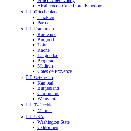
Prince Albert Valley
Abstinence - Cape Floral Kingdom


Griechenland
Thrakien
Paros


Frankreich
Bordeaux
Burgund
Loire
Rhone
Languedoc
Bergerac
Madiran
Cotes de Provence


Österreich
Kamptal
Burgenland
Carnumtum
Weinviertel


Tschechien
Mahren


USA
Washington State
Californien