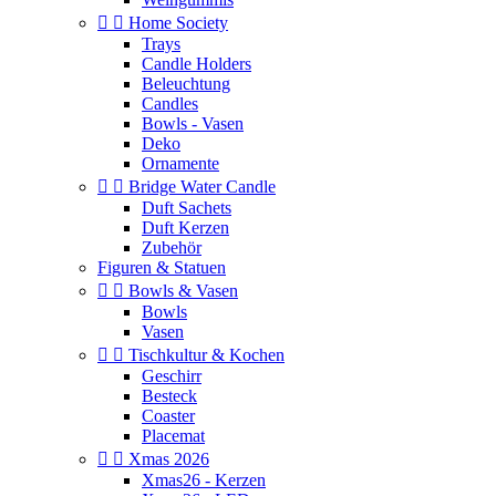


Home Society
Trays
Candle Holders
Beleuchtung
Candles
Bowls - Vasen
Deko
Ornamente


Bridge Water Candle
Duft Sachets
Duft Kerzen
Zubehör
Figuren & Statuen


Bowls & Vasen
Bowls
Vasen


Tischkultur & Kochen
Geschirr
Besteck
Coaster
Placemat


Xmas 2026
Xmas26 - Kerzen