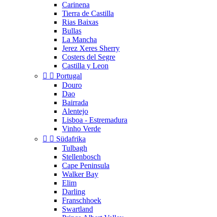
Carinena
Tierra de Castilla
Rias Baixas
Bullas
La Mancha
Jerez Xeres Sherry
Costers del Segre
Castilla y Leon


Portugal
Douro
Dao
Bairrada
Alentejo
Lisboa - Estremadura
Vinho Verde


Südafrika
Tulbagh
Stellenbosch
Cape Peninsula
Walker Bay
Elim
Darling
Franschhoek
Swartland