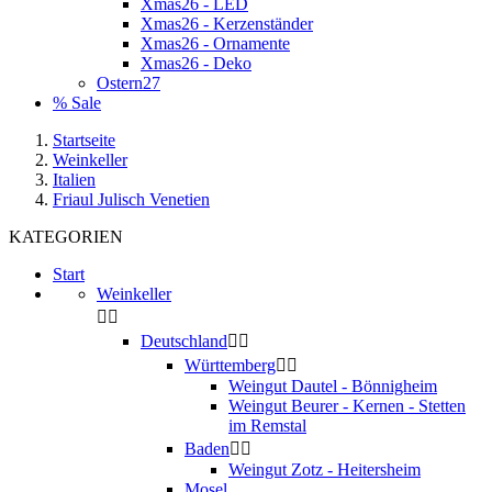
Xmas26 - LED
Xmas26 - Kerzenständer
Xmas26 - Ornamente
Xmas26 - Deko
Ostern27
% Sale
Startseite
Weinkeller
Italien
Friaul Julisch Venetien
KATEGORIEN
Start
Weinkeller


Deutschland


Württemberg


Weingut Dautel - Bönnigheim
Weingut Beurer - Kernen - Stetten
im Remstal
Baden


Weingut Zotz - Heitersheim
Mosel