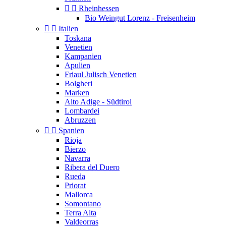


Rheinhessen
Bio Weingut Lorenz - Freisenheim


Italien
Toskana
Venetien
Kampanien
Apulien
Friaul Julisch Venetien
Bolgheri
Marken
Alto Adige - Südtirol
Lombardei
Abruzzen


Spanien
Rioja
Bierzo
Navarra
Ribera del Duero
Rueda
Priorat
Mallorca
Somontano
Terra Alta
Valdeorras