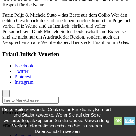
Respekt für die Natur.
Fazit: Polje & Michele Sutto – das Beste aus dem Collio Wer den
echten Geschmack des Collio erleben möchte, kommt an Polje nicht
vorbei. Die Weine sind authentisch, ehrlich und voller
Persönlichkeit. Dank Michele Suttos Leidenschaft und Expertise
sind sie nicht nur ein Ausdruck der Region, sondern auch ein
Versprechen an alle Weinliebhaber: Hier steckt Friaul pur im Glas.
Friaul Julisch Venetien
Facebook
Twitter
Pinterest
Instagram

Diese Seite verwendet Cookies für Funktions-, Komfort-
Produkte
und Statistikzwecke. Wenn Sie auf der Seite
weitersurfen, akzeptieren Sie die Cookie-Verwendung:
OK
Mehr
Produkte


Weitere Informationen erhalten Sie in unseren
Datenschutzhinweisen
Angebote