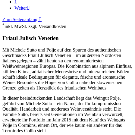
1
Weiter

Zum Seitenanfang

*
inkl. MwSt. zzgl. Versandkosten
Friaul Julisch Venetien
Mit Michele Sutto und Polje auf den Spuren des authentischen
Geschmacks Friaul-Julisch Venetien – im äußersten Nordosten
Italiens gelegen – zählt heute zu den renommiertesten
Weißweinregionen Europas. Die Kombination aus alpinem Einfluss,
kühlem Klima, adriatischer Meeresbrise und mineralreichen Böden
schafft ideale Bedingungen für elegante, frische und aromatische
Weine. Besonders die Hügel von Collio nahe der slowenischen
Grenze gelten als Herzstück des friaulischen Weinbaus.
In dieser beeindruckenden Landschaft liegt das Weingut Polje,
geführt von Michele Sutto – ein Name, der für kompromisslose
Qualität, Handarbeit und modernes Weinverständnis steht. Die
Familie Sutto, bereits seit Generationen im Weinbau verwurzelt,
erweiterte ihr Portfolio im Jahr 2015 mit dem Kauf des Weinguts
Polje in Cormòns, einem Ort, der wie kaum ein anderer für das
Terroir des Collio steht.