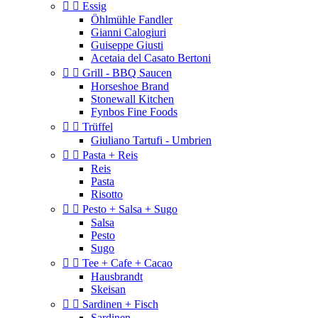


Essig
Öhlmühle Fandler
Gianni Calogiuri
Guiseppe Giusti
Acetaia del Casato Bertoni


Grill - BBQ Saucen
Horseshoe Brand
Stonewall Kitchen
Fynbos Fine Foods


Trüffel
Giuliano Tartufi - Umbrien


Pasta + Reis
Reis
Pasta
Risotto


Pesto + Salsa + Sugo
Salsa
Pesto
Sugo


Tee + Cafe + Cacao
Hausbrandt
Skeisan


Sardinen + Fisch
Sardinen