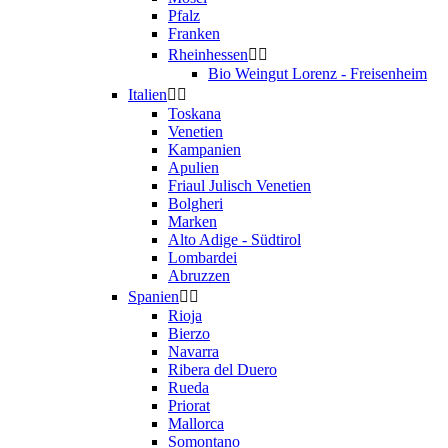
Pfalz
Franken
Rheinhessen


Bio Weingut Lorenz - Freisenheim
Italien


Toskana
Venetien
Kampanien
Apulien
Friaul Julisch Venetien
Bolgheri
Marken
Alto Adige - Südtirol
Lombardei
Abruzzen
Spanien


Rioja
Bierzo
Navarra
Ribera del Duero
Rueda
Priorat
Mallorca
Somontano