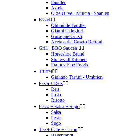
Fandler
Azada
O de Olive - Murcia - Spanien
Essig


Öhlmühle Fandler
Gianni Calogiuri
Guiseppe Giusti
Acetaia del Casato Bertoni
Grill - BBQ Saucen


Horseshoe Brand
Stonewall Kitchen
Fynbos Fine Foods
Trüffel


Giuliano Tartufi - Umbrien
Pasta + Reis


Reis
Pasta
Risotto
Pesto + Salsa + Sugo


Salsa
Pesto
Sugo
Tee + Cafe + Cacao


Hausbrandt