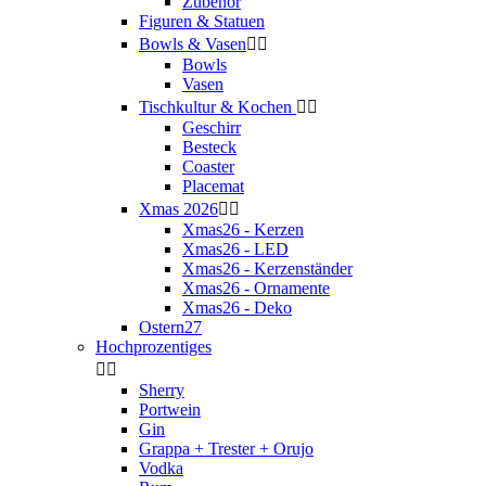
Zubehör
Figuren & Statuen
Bowls & Vasen


Bowls
Vasen
Tischkultur & Kochen


Geschirr
Besteck
Coaster
Placemat
Xmas 2026


Xmas26 - Kerzen
Xmas26 - LED
Xmas26 - Kerzenständer
Xmas26 - Ornamente
Xmas26 - Deko
Ostern27
Hochprozentiges


Sherry
Portwein
Gin
Grappa + Trester + Orujo
Vodka