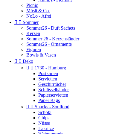
Picnic
Müsli & Co.
NoLo - Afrei


Sommer
Sommer26 - Duft Sachets
Kerzen
Sommer 26 - Kerzenständer
Sommer26 - Ornamente
Figuren
Bowls & Vasen


Deko


1730 - Hamburg
Postkarten
Servietten
Geschirrtücher
Schlüsselbänder
Papierservietten
Paper Bags


Snacks - Soulfood
Schoki
Chips
Nüsse
Lakritze
Weingummis