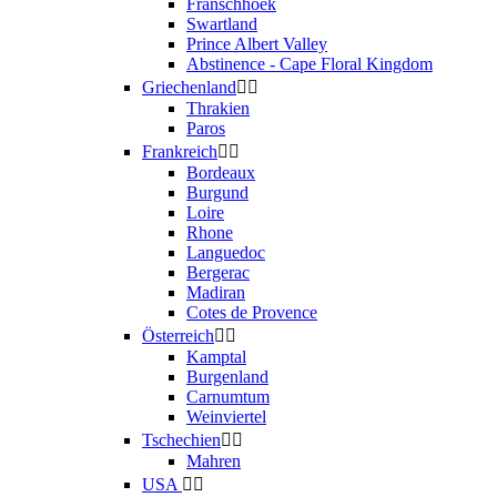
Franschhoek
Swartland
Prince Albert Valley
Abstinence - Cape Floral Kingdom
Griechenland


Thrakien
Paros
Frankreich


Bordeaux
Burgund
Loire
Rhone
Languedoc
Bergerac
Madiran
Cotes de Provence
Österreich


Kamptal
Burgenland
Carnumtum
Weinviertel
Tschechien


Mahren
USA

