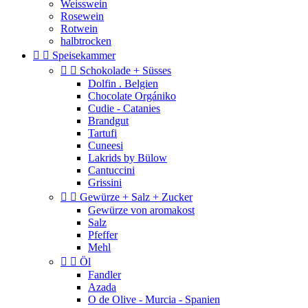
Weisswein
Rosewein
Rotwein
halbtrocken


Speisekammer


Schokolade + Süsses
Dolfin . Belgien
Chocolate Orgániko
Cudie - Catanies
Brandgut
Tartufi
Cuneesi
Lakrids by Bülow
Cantuccini
Grissini


Gewürze + Salz + Zucker
Gewürze von aromakost
Salz
Pfeffer
Mehl


Öl
Fandler
Azada
O de Olive - Murcia - Spanien