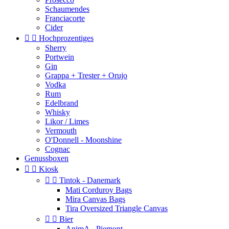
Schaumendes
Franciacorte
Cider


Hochprozentiges
Sherry
Portwein
Gin
Grappa + Trester + Orujo
Vodka
Rum
Edelbrand
Whisky
Likor / Limes
Vermouth
O'Donnell - Moonshine
Cognac
Genussboxen


Kiosk


Tintok - Danemark
Mati Corduroy Bags
Mira Canvas Bags
Tira Oversized Triangle Canvas


Bier
AnimA - Piemont