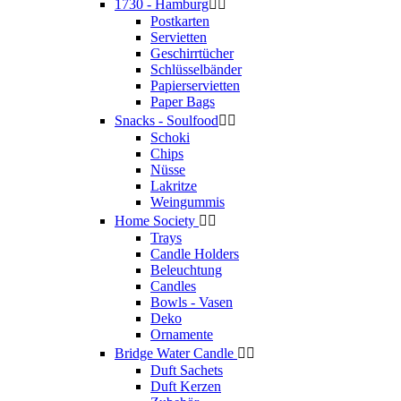
1730 - Hamburg


Postkarten
Servietten
Geschirrtücher
Schlüsselbänder
Papierservietten
Paper Bags
Snacks - Soulfood


Schoki
Chips
Nüsse
Lakritze
Weingummis
Home Society


Trays
Candle Holders
Beleuchtung
Candles
Bowls - Vasen
Deko
Ornamente
Bridge Water Candle


Duft Sachets
Duft Kerzen