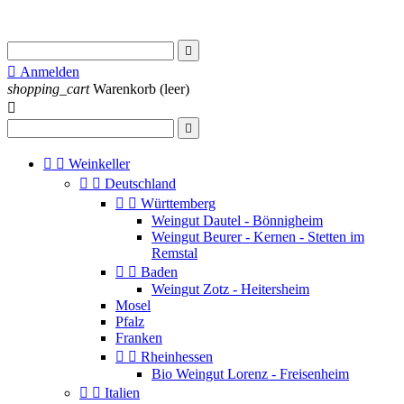


Anmelden
shopping_cart
Warenkorb
(leer)




Weinkeller


Deutschland


Württemberg
Weingut Dautel - Bönnigheim
Weingut Beurer - Kernen - Stetten im
Remstal


Baden
Weingut Zotz - Heitersheim
Mosel
Pfalz
Franken


Rheinhessen
Bio Weingut Lorenz - Freisenheim


Italien