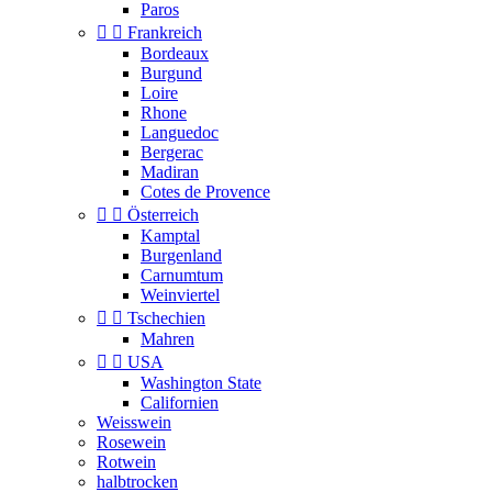
Paros


Frankreich
Bordeaux
Burgund
Loire
Rhone
Languedoc
Bergerac
Madiran
Cotes de Provence


Österreich
Kamptal
Burgenland
Carnumtum
Weinviertel


Tschechien
Mahren


USA
Washington State
Californien
Weisswein
Rosewein
Rotwein
halbtrocken