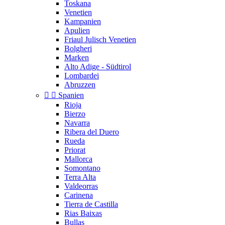
Toskana
Venetien
Kampanien
Apulien
Friaul Julisch Venetien
Bolgheri
Marken
Alto Adige - Südtirol
Lombardei
Abruzzen


Spanien
Rioja
Bierzo
Navarra
Ribera del Duero
Rueda
Priorat
Mallorca
Somontano
Terra Alta
Valdeorras
Carinena
Tierra de Castilla
Rias Baixas
Bullas