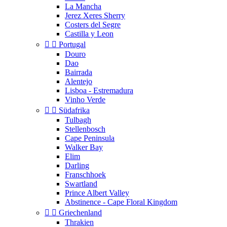
La Mancha
Jerez Xeres Sherry
Costers del Segre
Castilla y Leon


Portugal
Douro
Dao
Bairrada
Alentejo
Lisboa - Estremadura
Vinho Verde


Südafrika
Tulbagh
Stellenbosch
Cape Peninsula
Walker Bay
Elim
Darling
Franschhoek
Swartland
Prince Albert Valley
Abstinence - Cape Floral Kingdom


Griechenland
Thrakien