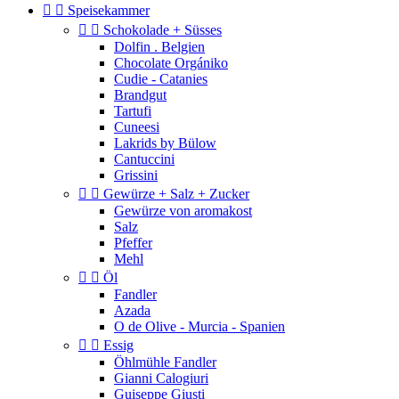


Speisekammer


Schokolade + Süsses
Dolfin . Belgien
Chocolate Orgániko
Cudie - Catanies
Brandgut
Tartufi
Cuneesi
Lakrids by Bülow
Cantuccini
Grissini


Gewürze + Salz + Zucker
Gewürze von aromakost
Salz
Pfeffer
Mehl


Öl
Fandler
Azada
O de Olive - Murcia - Spanien


Essig
Öhlmühle Fandler
Gianni Calogiuri
Guiseppe Giusti