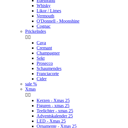
Edelbrand
Whisky
Likor / Limes
Vermouth
O'Donnell - Moonshine
Cognac
Prickelndes


Cava
Cremant
Champagner
Sekt
Prosecco
Schaumendes
Franciacorte
Cider
sale %
Xmas


Kerzen - Xmas 25
Figuren - xmas 25
Teelichter - xmas 25
Adventskalender 25
LED - Xmas 25
Ornamente - Xmas 25