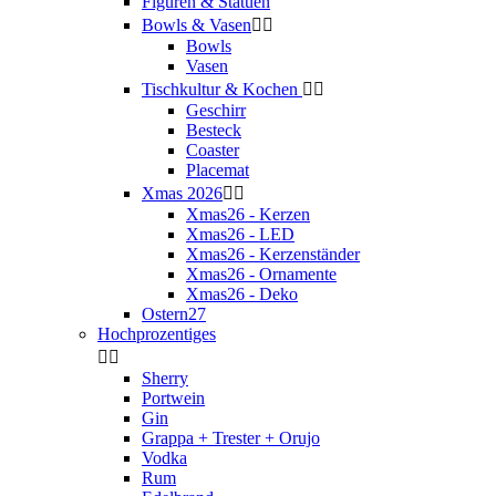
Figuren & Statuen
Bowls & Vasen


Bowls
Vasen
Tischkultur & Kochen


Geschirr
Besteck
Coaster
Placemat
Xmas 2026


Xmas26 - Kerzen
Xmas26 - LED
Xmas26 - Kerzenständer
Xmas26 - Ornamente
Xmas26 - Deko
Ostern27
Hochprozentiges


Sherry
Portwein
Gin
Grappa + Trester + Orujo
Vodka
Rum