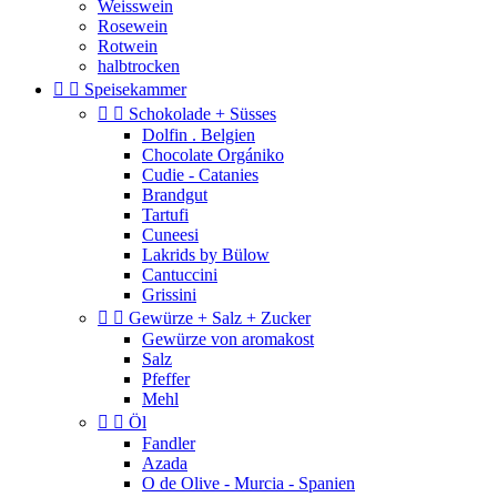
Weisswein
Rosewein
Rotwein
halbtrocken


Speisekammer


Schokolade + Süsses
Dolfin . Belgien
Chocolate Orgániko
Cudie - Catanies
Brandgut
Tartufi
Cuneesi
Lakrids by Bülow
Cantuccini
Grissini


Gewürze + Salz + Zucker
Gewürze von aromakost
Salz
Pfeffer
Mehl


Öl
Fandler
Azada
O de Olive - Murcia - Spanien