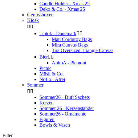
Candle Holder - Xmas 25
Deko & Co. - Xmas 25
Genussboxen
Kiosk


Tintok - Danemark


Mati Corduroy Bags
Mira Canvas Bags
Tira Oversized Triangle Canvas
Bier


AnimA - Piemont
Picnic
Müsli & Co.
NoLo - Afrei
Sommer


Sommer26 - Duft Sachets
Kerzen
Sommer 26 - Kerzenständer
Sommer26 - Ornamente
Figuren
Bowls & Vasen
Filter