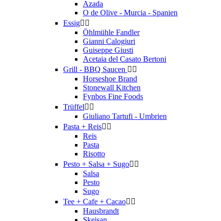
Azada
O de Olive - Murcia - Spanien
Essig


Öhlmühle Fandler
Gianni Calogiuri
Guiseppe Giusti
Acetaia del Casato Bertoni
Grill - BBQ Saucen


Horseshoe Brand
Stonewall Kitchen
Fynbos Fine Foods
Trüffel


Giuliano Tartufi - Umbrien
Pasta + Reis


Reis
Pasta
Risotto
Pesto + Salsa + Sugo


Salsa
Pesto
Sugo
Tee + Cafe + Cacao


Hausbrandt
Skeisan