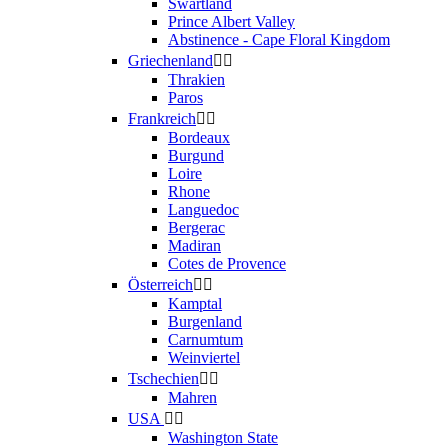
Swartland
Prince Albert Valley
Abstinence - Cape Floral Kingdom
Griechenland


Thrakien
Paros
Frankreich


Bordeaux
Burgund
Loire
Rhone
Languedoc
Bergerac
Madiran
Cotes de Provence
Österreich


Kamptal
Burgenland
Carnumtum
Weinviertel
Tschechien


Mahren
USA


Washington State