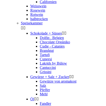
Californien
Weisswein
Rosewein
Rotwein
halbtrocken
Speisekammer


Schokolade + Süsses


Dolfin . Belgien
Chocolate Orgániko
Cudie - Catanies
Brandgut
Tartufi
Cuneesi
Lakrids by Bülow
Cantuccini
Grissini
Gewürze + Salz + Zucker


Gewürze von aromakost
Salz
Pfeffer
Mehl
Öl


Fandler