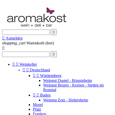


Anmelden
shopping_cart
Warenkorb
(leer)




Weinkeller


Deutschland


Württemberg
Weingut Dautel - Bönnigheim
Weingut Beurer - Kernen - Stetten im
Remstal


Baden
Weingut Zotz - Heitersheim
Mosel
Pfalz
Franken