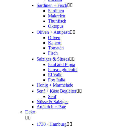
Sardinen + Fisch


Sardinen
Makrelen
Thunfisch
Oktopus
Oliven + Antipasti


Oliven
Kapern
Tomaten
Fisch
Salziges & Süsses


Paul and Pippa
Parea - glutenfei
El Valle
Fox Italia
Honig + Marmelade
Senf + Käse Begleiter


Senf
Nüsse & Salziges
Aufstrich + Pate
Deko


1730 - Hamburg

