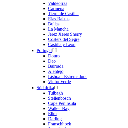
Valdeorras
Carinena
Tierra de Castilla
Rias Baixas
Bullas
La Mancha
Jerez Xeres Sherry
Costers del Segre
Castilla y Leon
Portugal


Douro
Dao
Bairrada
Alentejo
Lisboa - Estremadura
Vinho Verde
Südafrika


Tulbagh
Stellenbosch
Cape Peninsula
Walker Bay
Elim
Darling
Franschhoek