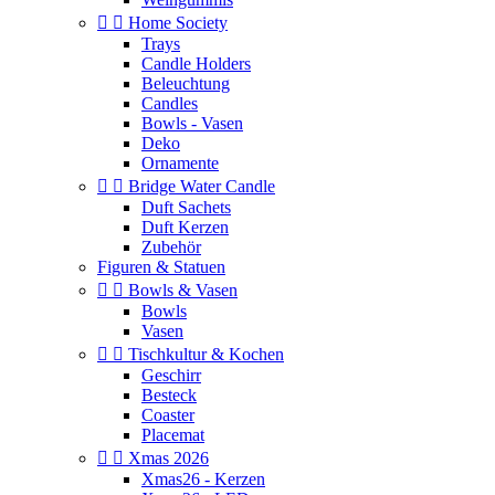


Home Society
Trays
Candle Holders
Beleuchtung
Candles
Bowls - Vasen
Deko
Ornamente


Bridge Water Candle
Duft Sachets
Duft Kerzen
Zubehör
Figuren & Statuen


Bowls & Vasen
Bowls
Vasen


Tischkultur & Kochen
Geschirr
Besteck
Coaster
Placemat


Xmas 2026
Xmas26 - Kerzen