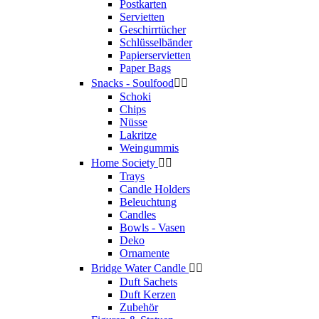
Postkarten
Servietten
Geschirrtücher
Schlüsselbänder
Papierservietten
Paper Bags
Snacks - Soulfood


Schoki
Chips
Nüsse
Lakritze
Weingummis
Home Society


Trays
Candle Holders
Beleuchtung
Candles
Bowls - Vasen
Deko
Ornamente
Bridge Water Candle


Duft Sachets
Duft Kerzen
Zubehör