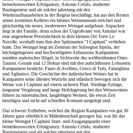
bemerkenswerten Erfolgsstory. Antonio Cefalo, studierter
Bauingenieur und als solcher jahrelang mit den
Wiederaufbauarbeiten in der Region beschäftigt, hat aus den Resten
seiner zerstörten Kellerei ein kleines Weinmuseum errichtet und
gleichzeitig ein neues, moderneres Weingut aufgebaut. Anpacken
liegt in der Familie, denn schon der Urgroßvater von Antonio war
eine angesehene Persönlichkeit in dem kleinen Ort Torre Le
Nocelle, weshalb man ihm den Spitznamen "I Capitani" verliehen
hatte. Das Weingut liegt im Zentrum der Subregion Irpinia, der
höchstgelegenen und hochwertigsten Anbauzone Kampaniens
inmitten malerischer Hügel, in Sichtweite des weltberühmten Ortes
Taurasi. Gerade mal 12 Hektar sind mit den autochthonen Leitsorten
Kampaniens bestückt: Fiano di Avellino, Greco di Tufo, Falanghina
und Aglianico. Die Geschichte des italienischen Weines hat in
Kampanien seine ältesten Wurzeln und stilistisch bewegen sich die
Weine von I Capitani auf einem sicheren Pfad. Niedrige Erträge,
langsame Vergärung und lange Hefelagerung bei den Weissweinen
führen zu mineralischen, langlebigen Weinen, die etwas Zeit
benötigen und nicht auf schnellen Konsum ausgelegt sind.
Das schwere Erdbeben, welches die Region Kampanien vor gut 30
Jahren ganz erheblich in Mitleidenschaft gezogen hat, war für das
kleine Weingut I Capitani Start- und Ausgangspunkt einer
bemerkenswerten Erfolgsstory. Antonio Cefalo, studierter
Bauingenieur und als solcher jahrelang mit den