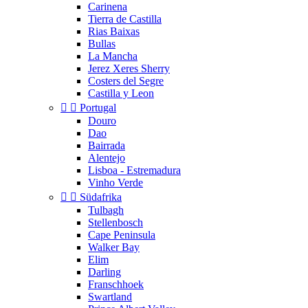
Carinena
Tierra de Castilla
Rias Baixas
Bullas
La Mancha
Jerez Xeres Sherry
Costers del Segre
Castilla y Leon


Portugal
Douro
Dao
Bairrada
Alentejo
Lisboa - Estremadura
Vinho Verde


Südafrika
Tulbagh
Stellenbosch
Cape Peninsula
Walker Bay
Elim
Darling
Franschhoek
Swartland