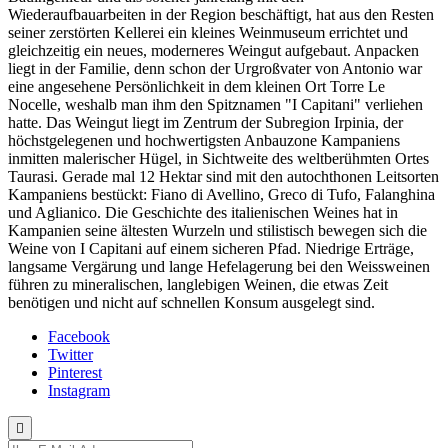
Wiederaufbauarbeiten in der Region beschäftigt, hat aus den Resten
seiner zerstörten Kellerei ein kleines Weinmuseum errichtet und
gleichzeitig ein neues, moderneres Weingut aufgebaut. Anpacken
liegt in der Familie, denn schon der Urgroßvater von Antonio war
eine angesehene Persönlichkeit in dem kleinen Ort Torre Le
Nocelle, weshalb man ihm den Spitznamen "I Capitani" verliehen
hatte. Das Weingut liegt im Zentrum der Subregion Irpinia, der
höchstgelegenen und hochwertigsten Anbauzone Kampaniens
inmitten malerischer Hügel, in Sichtweite des weltberühmten Ortes
Taurasi. Gerade mal 12 Hektar sind mit den autochthonen Leitsorten
Kampaniens bestückt: Fiano di Avellino, Greco di Tufo, Falanghina
und Aglianico. Die Geschichte des italienischen Weines hat in
Kampanien seine ältesten Wurzeln und stilistisch bewegen sich die
Weine von I Capitani auf einem sicheren Pfad. Niedrige Erträge,
langsame Vergärung und lange Hefelagerung bei den Weissweinen
führen zu mineralischen, langlebigen Weinen, die etwas Zeit
benötigen und nicht auf schnellen Konsum ausgelegt sind.
Facebook
Twitter
Pinterest
Instagram
