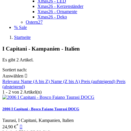
Xmas26 - LED
Xmas26 - Kerzenständer
Xmas26 - Ornamente
Xmas26 - Deko
Ostern27
% Sale
Startseite
I Capitani - Kampanien - Italien
Es gibt 2 Artikel.
Sortiert nach:
Auswählen

Relevanz
Name (A bis Z)
Name (Z bis A)
Preis (aufsteigend)
Preis
(absteigend)
1 - 2 von 2 Artikel(n)
2006 I Capitani - Bosco Faiano Taurasi DOCG
Taurasi, I Capitani, Kampanien, Italien
*
24,90 €
