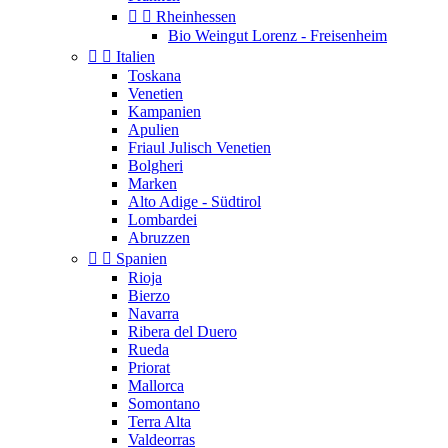


Rheinhessen
Bio Weingut Lorenz - Freisenheim


Italien
Toskana
Venetien
Kampanien
Apulien
Friaul Julisch Venetien
Bolgheri
Marken
Alto Adige - Südtirol
Lombardei
Abruzzen


Spanien
Rioja
Bierzo
Navarra
Ribera del Duero
Rueda
Priorat
Mallorca
Somontano
Terra Alta
Valdeorras