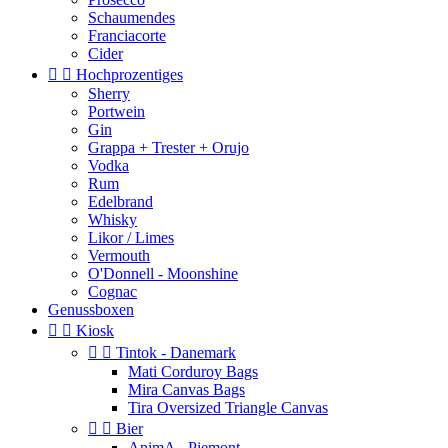
Schaumendes
Franciacorte
Cider


Hochprozentiges
Sherry
Portwein
Gin
Grappa + Trester + Orujo
Vodka
Rum
Edelbrand
Whisky
Likor / Limes
Vermouth
O'Donnell - Moonshine
Cognac
Genussboxen


Kiosk


Tintok - Danemark
Mati Corduroy Bags
Mira Canvas Bags
Tira Oversized Triangle Canvas


Bier
AnimA - Piemont