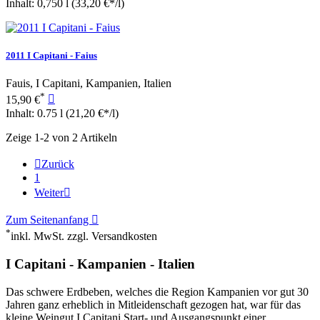
Inhalt: 0,750 l
(33,20 €*/l)
2011 I Capitani - Faius
Fauis, I Capitani, Kampanien, Italien
*
15,90 €

Inhalt: 0.75 l
(21,20 €*/l)
Zeige 1-2 von 2 Artikeln

Zurück
1
Weiter

Zum Seitenanfang

*
inkl. MwSt. zzgl. Versandkosten
I Capitani - Kampanien - Italien
Das schwere Erdbeben, welches die Region Kampanien vor gut 30
Jahren ganz erheblich in Mitleidenschaft gezogen hat, war für das
kleine Weingut I Capitani Start- und Ausgangspunkt einer