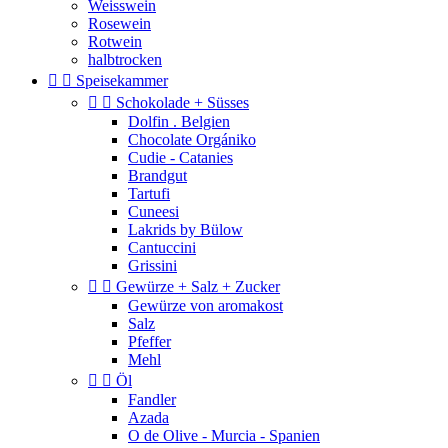
Weisswein
Rosewein
Rotwein
halbtrocken


Speisekammer


Schokolade + Süsses
Dolfin . Belgien
Chocolate Orgániko
Cudie - Catanies
Brandgut
Tartufi
Cuneesi
Lakrids by Bülow
Cantuccini
Grissini


Gewürze + Salz + Zucker
Gewürze von aromakost
Salz
Pfeffer
Mehl


Öl
Fandler
Azada
O de Olive - Murcia - Spanien