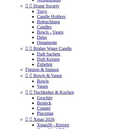


Home Society
Trays
Candle Holders
Beleuchtung
Candles
Bowls - Vasen
Deko
Ornamente


Bridge Water Candle
Duft Sachets
Duft Kerzen
Zubehör
Figuren & Statuen


Bowls & Vasen
Bowls
Vasen


Tischkultur & Kochen
Geschirr
Besteck
Coaster
Placemat


Xmas 2026
Xmas26 - Kerzen