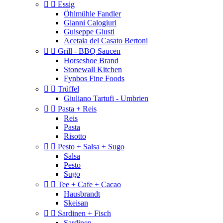


Essig
Öhlmühle Fandler
Gianni Calogiuri
Guiseppe Giusti
Acetaia del Casato Bertoni


Grill - BBQ Saucen
Horseshoe Brand
Stonewall Kitchen
Fynbos Fine Foods


Trüffel
Giuliano Tartufi - Umbrien


Pasta + Reis
Reis
Pasta
Risotto


Pesto + Salsa + Sugo
Salsa
Pesto
Sugo


Tee + Cafe + Cacao
Hausbrandt
Skeisan


Sardinen + Fisch
Sardinen