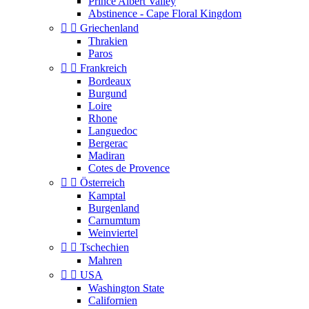
Prince Albert Valley
Abstinence - Cape Floral Kingdom


Griechenland
Thrakien
Paros


Frankreich
Bordeaux
Burgund
Loire
Rhone
Languedoc
Bergerac
Madiran
Cotes de Provence


Österreich
Kamptal
Burgenland
Carnumtum
Weinviertel


Tschechien
Mahren


USA
Washington State
Californien