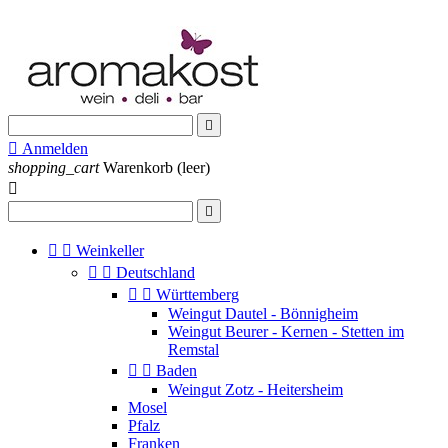


Anmelden
shopping_cart
Warenkorb
(leer)




Weinkeller


Deutschland


Württemberg
Weingut Dautel - Bönnigheim
Weingut Beurer - Kernen - Stetten im
Remstal


Baden
Weingut Zotz - Heitersheim
Mosel
Pfalz
Franken