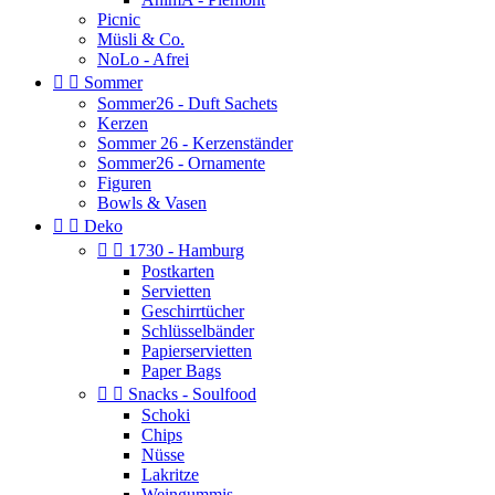
Picnic
Müsli & Co.
NoLo - Afrei


Sommer
Sommer26 - Duft Sachets
Kerzen
Sommer 26 - Kerzenständer
Sommer26 - Ornamente
Figuren
Bowls & Vasen


Deko


1730 - Hamburg
Postkarten
Servietten
Geschirrtücher
Schlüsselbänder
Papierservietten
Paper Bags


Snacks - Soulfood
Schoki
Chips
Nüsse
Lakritze
Weingummis