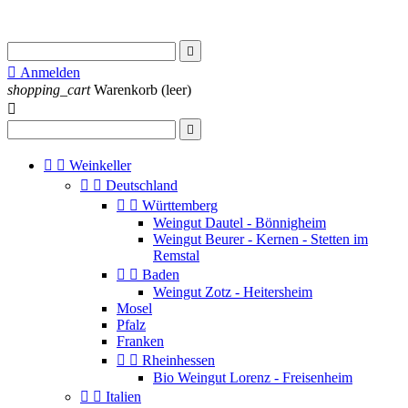


Anmelden
shopping_cart
Warenkorb
(leer)




Weinkeller


Deutschland


Württemberg
Weingut Dautel - Bönnigheim
Weingut Beurer - Kernen - Stetten im
Remstal


Baden
Weingut Zotz - Heitersheim
Mosel
Pfalz
Franken


Rheinhessen
Bio Weingut Lorenz - Freisenheim


Italien