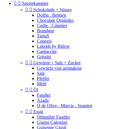


Speisekammer


Schokolade + Süsses
Dolfin . Belgien
Chocolate Orgániko
Cudie - Catanies
Brandgut
Tartufi
Cuneesi
Lakrids by Bülow
Cantuccini
Grissini


Gewürze + Salz + Zucker
Gewürze von aromakost
Salz
Pfeffer
Mehl


Öl
Fandler
Azada
O de Olive - Murcia - Spanien


Essig
Öhlmühle Fandler
Gianni Calogiuri
Guiseppe Giusti