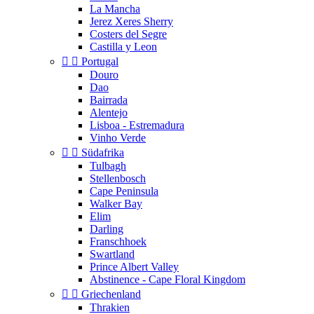
La Mancha
Jerez Xeres Sherry
Costers del Segre
Castilla y Leon


Portugal
Douro
Dao
Bairrada
Alentejo
Lisboa - Estremadura
Vinho Verde


Südafrika
Tulbagh
Stellenbosch
Cape Peninsula
Walker Bay
Elim
Darling
Franschhoek
Swartland
Prince Albert Valley
Abstinence - Cape Floral Kingdom


Griechenland
Thrakien