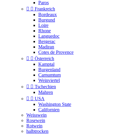
Paros


Frankreich
Bordeaux
Burgund
Loire
Rhone
Languedoc
Bergerac
Madiran
Cotes de Provence


Österreich
Kamptal
Burgenland
Carnumtum
Weinviertel


Tschechien
Mahren


USA
Washington State
Californien
Weisswein
Rosewein
Rotwein
halbtrocken