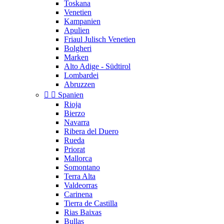
Toskana
Venetien
Kampanien
Apulien
Friaul Julisch Venetien
Bolgheri
Marken
Alto Adige - Südtirol
Lombardei
Abruzzen


Spanien
Rioja
Bierzo
Navarra
Ribera del Duero
Rueda
Priorat
Mallorca
Somontano
Terra Alta
Valdeorras
Carinena
Tierra de Castilla
Rias Baixas
Bullas