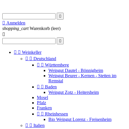


Anmelden
shopping_cart
Warenkorb
(leer)




Weinkeller


Deutschland


Württemberg
Weingut Dautel - Bönnigheim
Weingut Beurer - Kernen - Stetten im
Remstal


Baden
Weingut Zotz - Heitersheim
Mosel
Pfalz
Franken


Rheinhessen
Bio Weingut Lorenz - Freisenheim


Italien