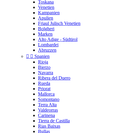
Toskana
Venetien
Kampanien
Apulien
Friaul Julisch Venetien
Bolgheri
Marken
Alto Adige - Südtirol
Lombardei
Abruzzen


Spanien
Rioja
Bierzo
Navarra
Ribera del Duero
Rueda
Priorat
Mallorca
Somontano
Terra Alta
Valdeorras
Carinena
Tierra de Castilla
Rias Baixas
Bullas