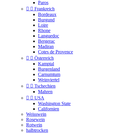
Paros


Frankreich
Bordeaux
Burgund
Loire
Rhone
Languedoc
Bergerac
Madiran
Cotes de Provence


Österreich
Kamptal
Burgenland
Carnumtum
Weinviertel


Tschechien
Mahren


USA
Washington State
Californien
Weisswein
Rosewein
Rotwein
halbtrocken