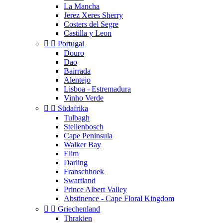
La Mancha
Jerez Xeres Sherry
Costers del Segre
Castilla y Leon


Portugal
Douro
Dao
Bairrada
Alentejo
Lisboa - Estremadura
Vinho Verde


Südafrika
Tulbagh
Stellenbosch
Cape Peninsula
Walker Bay
Elim
Darling
Franschhoek
Swartland
Prince Albert Valley
Abstinence - Cape Floral Kingdom


Griechenland
Thrakien