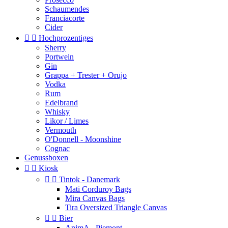
Schaumendes
Franciacorte
Cider


Hochprozentiges
Sherry
Portwein
Gin
Grappa + Trester + Orujo
Vodka
Rum
Edelbrand
Whisky
Likor / Limes
Vermouth
O'Donnell - Moonshine
Cognac
Genussboxen


Kiosk


Tintok - Danemark
Mati Corduroy Bags
Mira Canvas Bags
Tira Oversized Triangle Canvas


Bier
AnimA - Piemont