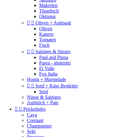
Makrelen
Thunfisch
Oktopus


Oliven + Antipasti
Oliven
Kapern
Tomaten
Fisch


Salziges & Süsses
Paul and Pippa
Parea - glutenfei
El Valle
Fox Italia
Honig + Marmelade


Senf + Käse Begleiter
Senf
Nüsse & Salziges
Aufstrich + Pate


Prickelndes
Cava
Cremant
Champagner
Sekt
Prosecco