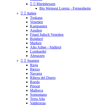


Rheinhessen
Bio Weingut Lorenz - Freisenheim


Italien
Toskana
Venetien
Kampanien
Apulien
Friaul Julisch Venetien
Bolgheri
Marken
Alto Adige - Südtirol
Lombardei
Abruzzen


Spanien
Rioja
Bierzo
Navarra
Ribera del Duero
Rueda
Priorat
Mallorca
Somontano
Terra Alta
Valdeorras