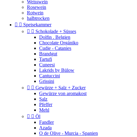
Weisswein
Rosewein
Rotwein
halbtrocken


Speisekammer


Schokolade + Süsses
Dolfin . Belgien
Chocolate Orgániko
Cudie - Catanies
Brandgut
Tartufi
Cuneesi
Lakrids by Bülow
Cantuccini
Grissini


Gewürze + Salz + Zucker
Gewürze von aromakost
Salz
Pfeffer
Mehl


Öl
Fandler
Azada
O de Olive - Murcia - Spanien