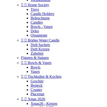


Home Society
Trays
Candle Holders
Beleuchtung
Candles
Bowls - Vasen
Deko
Ornamente


Bridge Water Candle
Duft Sachets
Duft Kerzen
Zubehör
Figuren & Statuen


Bowls & Vasen
Bowls
Vasen


Tischkultur & Kochen
Geschirr
Besteck
Coaster
Placemat


Xmas 2026
Xmas26 - Kerzen