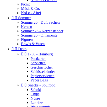
Picnic
Müsli & Co.
NoLo - Afrei


Sommer
Sommer26 - Duft Sachets
Kerzen
Sommer 26 - Kerzenständer
Sommer26 - Ornamente
Figuren
Bowls & Vasen


Deko


1730 - Hamburg
Postkarten
Servietten
Geschirrtücher
Schlüsselbänder
Papierservietten
Paper Bags


Snacks - Soulfood
Schoki
Chips
Nüsse
Lakritze
Weingummis