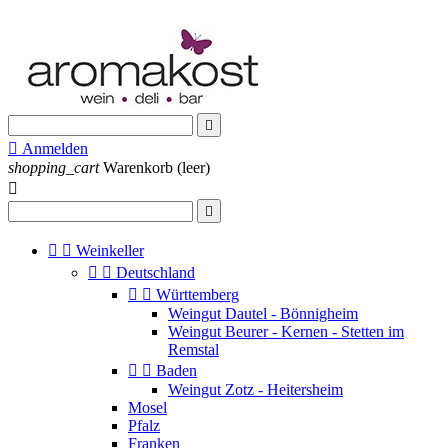


Anmelden
shopping_cart
Warenkorb
(leer)




Weinkeller


Deutschland


Württemberg
Weingut Dautel - Bönnigheim
Weingut Beurer - Kernen - Stetten im
Remstal


Baden
Weingut Zotz - Heitersheim
Mosel
Pfalz
Franken