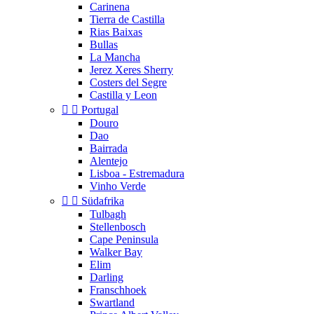
Carinena
Tierra de Castilla
Rias Baixas
Bullas
La Mancha
Jerez Xeres Sherry
Costers del Segre
Castilla y Leon


Portugal
Douro
Dao
Bairrada
Alentejo
Lisboa - Estremadura
Vinho Verde


Südafrika
Tulbagh
Stellenbosch
Cape Peninsula
Walker Bay
Elim
Darling
Franschhoek
Swartland