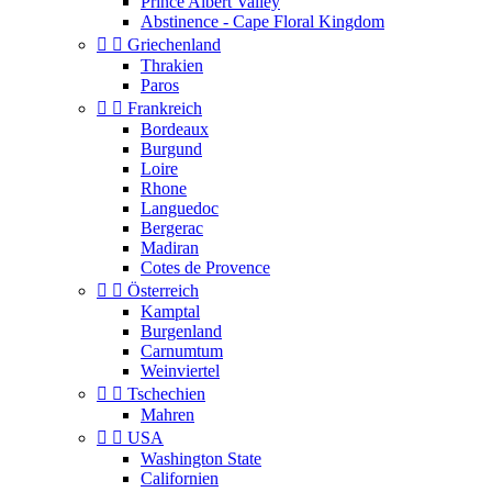
Prince Albert Valley
Abstinence - Cape Floral Kingdom


Griechenland
Thrakien
Paros


Frankreich
Bordeaux
Burgund
Loire
Rhone
Languedoc
Bergerac
Madiran
Cotes de Provence


Österreich
Kamptal
Burgenland
Carnumtum
Weinviertel


Tschechien
Mahren


USA
Washington State
Californien