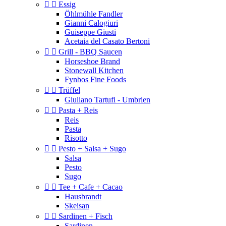


Essig
Öhlmühle Fandler
Gianni Calogiuri
Guiseppe Giusti
Acetaia del Casato Bertoni


Grill - BBQ Saucen
Horseshoe Brand
Stonewall Kitchen
Fynbos Fine Foods


Trüffel
Giuliano Tartufi - Umbrien


Pasta + Reis
Reis
Pasta
Risotto


Pesto + Salsa + Sugo
Salsa
Pesto
Sugo


Tee + Cafe + Cacao
Hausbrandt
Skeisan


Sardinen + Fisch
Sardinen