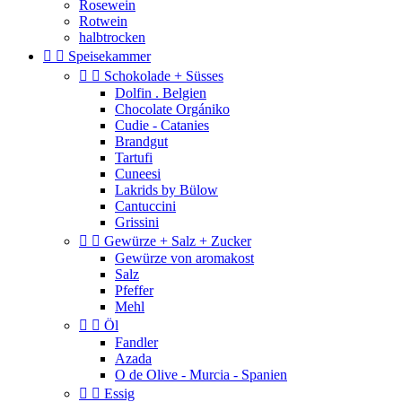
Rosewein
Rotwein
halbtrocken


Speisekammer


Schokolade + Süsses
Dolfin . Belgien
Chocolate Orgániko
Cudie - Catanies
Brandgut
Tartufi
Cuneesi
Lakrids by Bülow
Cantuccini
Grissini


Gewürze + Salz + Zucker
Gewürze von aromakost
Salz
Pfeffer
Mehl


Öl
Fandler
Azada
O de Olive - Murcia - Spanien


Essig