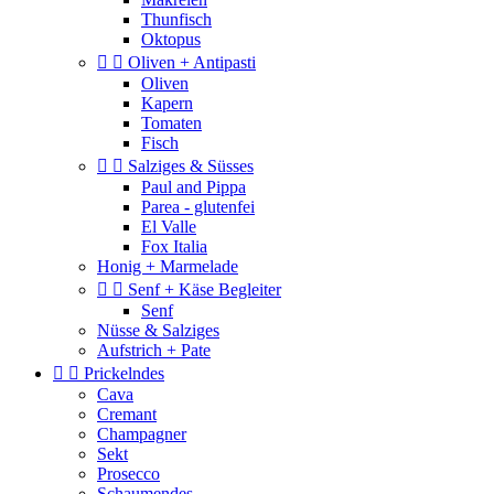
Thunfisch
Oktopus


Oliven + Antipasti
Oliven
Kapern
Tomaten
Fisch


Salziges & Süsses
Paul and Pippa
Parea - glutenfei
El Valle
Fox Italia
Honig + Marmelade


Senf + Käse Begleiter
Senf
Nüsse & Salziges
Aufstrich + Pate


Prickelndes
Cava
Cremant
Champagner
Sekt
Prosecco
Schaumendes