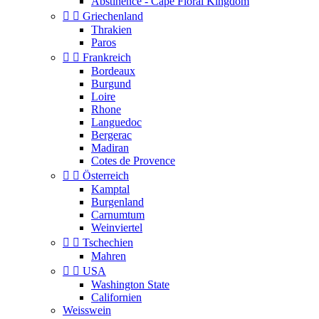
Abstinence - Cape Floral Kingdom


Griechenland
Thrakien
Paros


Frankreich
Bordeaux
Burgund
Loire
Rhone
Languedoc
Bergerac
Madiran
Cotes de Provence


Österreich
Kamptal
Burgenland
Carnumtum
Weinviertel


Tschechien
Mahren


USA
Washington State
Californien
Weisswein