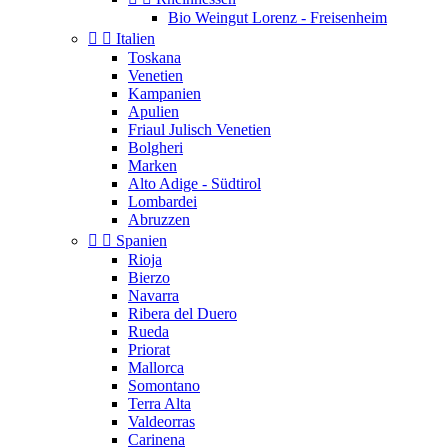
Bio Weingut Lorenz - Freisenheim


Italien
Toskana
Venetien
Kampanien
Apulien
Friaul Julisch Venetien
Bolgheri
Marken
Alto Adige - Südtirol
Lombardei
Abruzzen


Spanien
Rioja
Bierzo
Navarra
Ribera del Duero
Rueda
Priorat
Mallorca
Somontano
Terra Alta
Valdeorras
Carinena