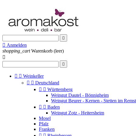


Anmelden
shopping_cart
Warenkorb
(leer)




Weinkeller


Deutschland


Württemberg
Weingut Dautel - Bönnigheim
Weingut Beurer - Kernen - Stetten im Remst


Baden
Weingut Zotz - Heitersheim
Mosel
Pfalz
Franken


Rheinhessen