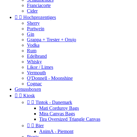
Franciacorte
Cider


Hochprozentiges
Sherry
Portwein
Gin
Grappa + Trester + Orujo
Vodka
Rum
Edelbrand
Whisky
Likor / Limes
Vermouth
O'Donnell - Moonshine
Cognac
Genussboxen


Kiosk


Tintok - Danemark
Mati Corduroy Bags
Mira Canvas Bags
Tira Oversized Triangle Canvas


Bier
AnimA - Piemont
Picnic