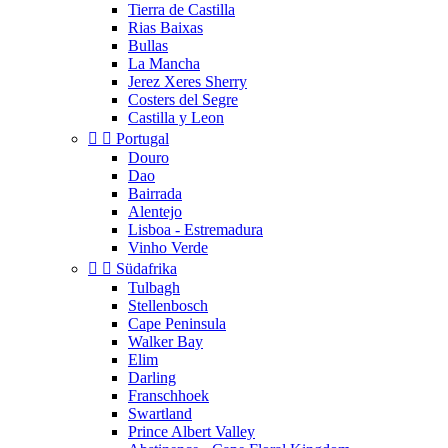
Tierra de Castilla
Rias Baixas
Bullas
La Mancha
Jerez Xeres Sherry
Costers del Segre
Castilla y Leon


Portugal
Douro
Dao
Bairrada
Alentejo
Lisboa - Estremadura
Vinho Verde


Südafrika
Tulbagh
Stellenbosch
Cape Peninsula
Walker Bay
Elim
Darling
Franschhoek
Swartland
Prince Albert Valley