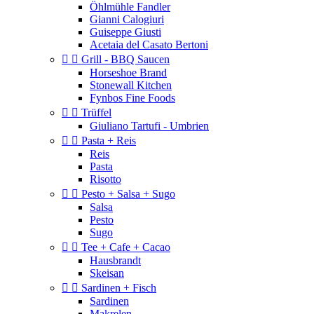
Öhlmühle Fandler
Gianni Calogiuri
Guiseppe Giusti
Acetaia del Casato Bertoni


Grill - BBQ Saucen
Horseshoe Brand
Stonewall Kitchen
Fynbos Fine Foods


Trüffel
Giuliano Tartufi - Umbrien


Pasta + Reis
Reis
Pasta
Risotto


Pesto + Salsa + Sugo
Salsa
Pesto
Sugo


Tee + Cafe + Cacao
Hausbrandt
Skeisan


Sardinen + Fisch
Sardinen
Makrelen