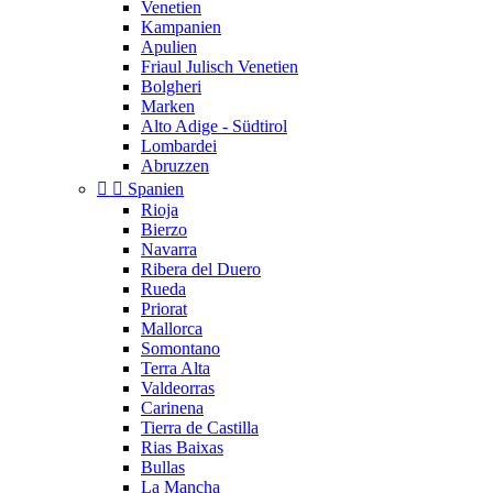
Venetien
Kampanien
Apulien
Friaul Julisch Venetien
Bolgheri
Marken
Alto Adige - Südtirol
Lombardei
Abruzzen


Spanien
Rioja
Bierzo
Navarra
Ribera del Duero
Rueda
Priorat
Mallorca
Somontano
Terra Alta
Valdeorras
Carinena
Tierra de Castilla
Rias Baixas
Bullas
La Mancha