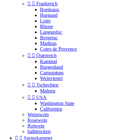


Frankreich
Bordeaux
Burgund
Loire
Rhone
Languedoc
Bergerac
Madiran
Cotes de Provence


Österreich
Kamptal
Burgenland
Carnumtum
Weinviertel


Tschechien
Mahren


USA
Washington State
Californien
Weisswein
Rosewein
Rotwein
halbtrocken


Speisekammer