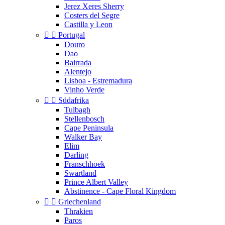
Jerez Xeres Sherry
Costers del Segre
Castilla y Leon


Portugal
Douro
Dao
Bairrada
Alentejo
Lisboa - Estremadura
Vinho Verde


Südafrika
Tulbagh
Stellenbosch
Cape Peninsula
Walker Bay
Elim
Darling
Franschhoek
Swartland
Prince Albert Valley
Abstinence - Cape Floral Kingdom


Griechenland
Thrakien
Paros