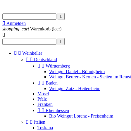


Anmelden
shopping_cart
Warenkorb
(leer)




Weinkeller


Deutschland


Württemberg
Weingut Dautel - Bönnigheim
Weingut Beurer - Kernen - Stetten im Remst


Baden
Weingut Zotz - Heitersheim
Mosel
Pfalz
Franken


Rheinhessen
Bio Weingut Lorenz - Freisenheim


Italien
Toskana