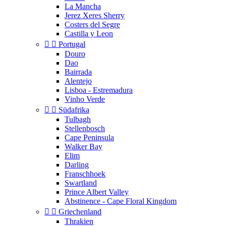
La Mancha
Jerez Xeres Sherry
Costers del Segre
Castilla y Leon


Portugal
Douro
Dao
Bairrada
Alentejo
Lisboa - Estremadura
Vinho Verde


Südafrika
Tulbagh
Stellenbosch
Cape Peninsula
Walker Bay
Elim
Darling
Franschhoek
Swartland
Prince Albert Valley
Abstinence - Cape Floral Kingdom


Griechenland
Thrakien