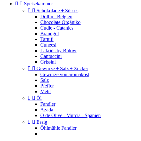


Speisekammer


Schokolade + Süsses
Dolfin . Belgien
Chocolate Orgániko
Cudie - Catanies
Brandgut
Tartufi
Cuneesi
Lakrids by Bülow
Cantuccini
Grissini


Gewürze + Salz + Zucker
Gewürze von aromakost
Salz
Pfeffer
Mehl


Öl
Fandler
Azada
O de Olive - Murcia - Spanien


Essig
Öhlmühle Fandler