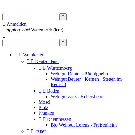


Anmelden
shopping_cart
Warenkorb
(leer)




Weinkeller


Deutschland


Württemberg
Weingut Dautel - Bönnigheim
Weingut Beurer - Kernen - Stetten im
Remstal


Baden
Weingut Zotz - Heitersheim
Mosel
Pfalz
Franken


Rheinhessen
Bio Weingut Lorenz - Freisenheim


Italien