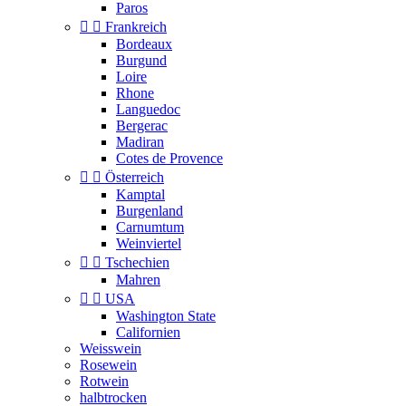
Paros


Frankreich
Bordeaux
Burgund
Loire
Rhone
Languedoc
Bergerac
Madiran
Cotes de Provence


Österreich
Kamptal
Burgenland
Carnumtum
Weinviertel


Tschechien
Mahren


USA
Washington State
Californien
Weisswein
Rosewein
Rotwein
halbtrocken