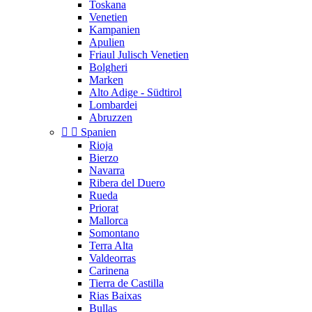
Toskana
Venetien
Kampanien
Apulien
Friaul Julisch Venetien
Bolgheri
Marken
Alto Adige - Südtirol
Lombardei
Abruzzen


Spanien
Rioja
Bierzo
Navarra
Ribera del Duero
Rueda
Priorat
Mallorca
Somontano
Terra Alta
Valdeorras
Carinena
Tierra de Castilla
Rias Baixas
Bullas