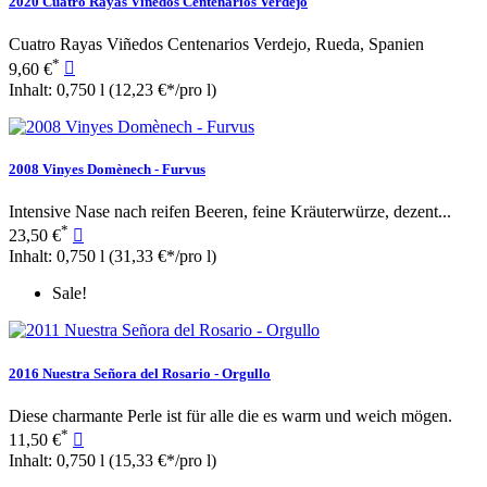
2020 Cuatro Rayas Viñedos Centenarios Verdejo
Cuatro Rayas Viñedos Centenarios Verdejo, Rueda, Spanien
*
9,60 €

Inhalt: 0,750 l
(12,23 €*/pro l)
2008 Vinyes Domènech - Furvus
Intensive Nase nach reifen Beeren, feine Kräuterwürze, dezent...
*
23,50 €

Inhalt: 0,750 l
(31,33 €*/pro l)
Sale!
2016 Nuestra Señora del Rosario - Orgullo
Diese charmante Perle ist für alle die es warm und weich mögen.
*
11,50 €

Inhalt: 0,750 l
(15,33 €*/pro l)