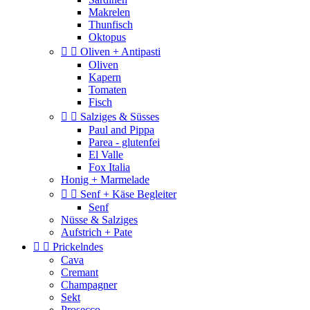
Makrelen
Thunfisch
Oktopus


Oliven + Antipasti
Oliven
Kapern
Tomaten
Fisch


Salziges & Süsses
Paul and Pippa
Parea - glutenfei
El Valle
Fox Italia
Honig + Marmelade


Senf + Käse Begleiter
Senf
Nüsse & Salziges
Aufstrich + Pate


Prickelndes
Cava
Cremant
Champagner
Sekt
Prosecco