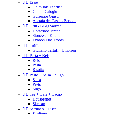


Essig
Öhlmühle Fandler
Gianni Calogiuri
Guiseppe Giusti
Acetaia del Casato Bertoni


Grill - BBQ Saucen
Horseshoe Brand
Stonewall Kitchen
Fynbos Fine Foods


Trüffel
Giuliano Tartufi - Umbrien


Pasta + Reis
Reis
Pasta
Risotto


Pesto + Salsa + Sugo
Salsa
Pesto
Sugo


Tee + Cafe + Cacao
Hausbrandt
Skeisan


Sardinen + Fisch
Sardinen