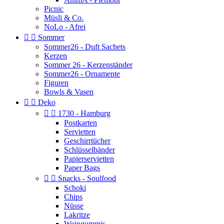
Picnic
Müsli & Co.
NoLo - Afrei


Sommer
Sommer26 - Duft Sachets
Kerzen
Sommer 26 - Kerzenständer
Sommer26 - Ornamente
Figuren
Bowls & Vasen


Deko


1730 - Hamburg
Postkarten
Servietten
Geschirrtücher
Schlüsselbänder
Papierservietten
Paper Bags


Snacks - Soulfood
Schoki
Chips
Nüsse
Lakritze
Weingummis