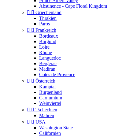
Prince Albert Valley
Abstinence - Cape Floral Kingdom


Griechenland
Thrakien
Paros


Frankreich
Bordeaux
Burgund
Loire
Rhone
Languedoc
Bergerac
Madiran
Cotes de Provence


Österreich
Kamptal
Burgenland
Carnumtum
Weinviertel


Tschechien
Mahren


USA
Washington State
Californien