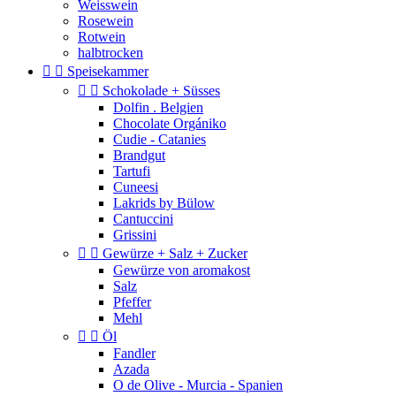
Weisswein
Rosewein
Rotwein
halbtrocken


Speisekammer


Schokolade + Süsses
Dolfin . Belgien
Chocolate Orgániko
Cudie - Catanies
Brandgut
Tartufi
Cuneesi
Lakrids by Bülow
Cantuccini
Grissini


Gewürze + Salz + Zucker
Gewürze von aromakost
Salz
Pfeffer
Mehl


Öl
Fandler
Azada
O de Olive - Murcia - Spanien