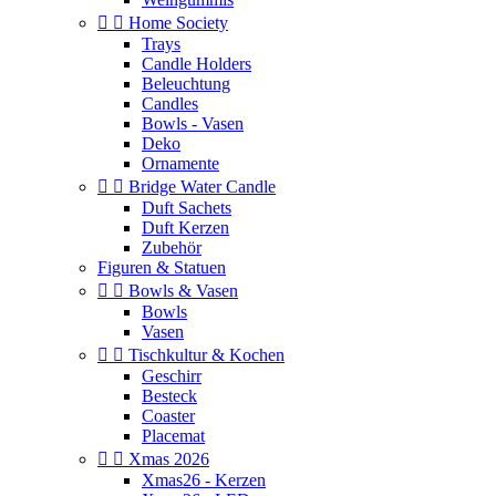


Home Society
Trays
Candle Holders
Beleuchtung
Candles
Bowls - Vasen
Deko
Ornamente


Bridge Water Candle
Duft Sachets
Duft Kerzen
Zubehör
Figuren & Statuen


Bowls & Vasen
Bowls
Vasen


Tischkultur & Kochen
Geschirr
Besteck
Coaster
Placemat


Xmas 2026
Xmas26 - Kerzen