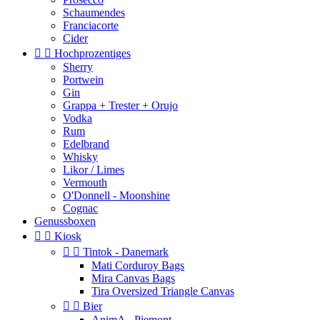
Schaumendes
Franciacorte
Cider


Hochprozentiges
Sherry
Portwein
Gin
Grappa + Trester + Orujo
Vodka
Rum
Edelbrand
Whisky
Likor / Limes
Vermouth
O'Donnell - Moonshine
Cognac
Genussboxen


Kiosk


Tintok - Danemark
Mati Corduroy Bags
Mira Canvas Bags
Tira Oversized Triangle Canvas


Bier
AnimA - Piemont