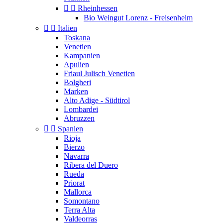


Rheinhessen
Bio Weingut Lorenz - Freisenheim


Italien
Toskana
Venetien
Kampanien
Apulien
Friaul Julisch Venetien
Bolgheri
Marken
Alto Adige - Südtirol
Lombardei
Abruzzen


Spanien
Rioja
Bierzo
Navarra
Ribera del Duero
Rueda
Priorat
Mallorca
Somontano
Terra Alta
Valdeorras