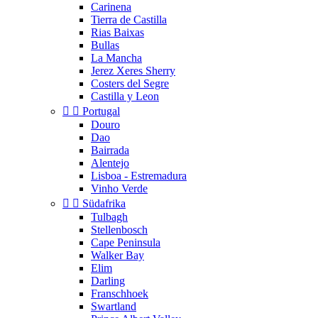
Carinena
Tierra de Castilla
Rias Baixas
Bullas
La Mancha
Jerez Xeres Sherry
Costers del Segre
Castilla y Leon


Portugal
Douro
Dao
Bairrada
Alentejo
Lisboa - Estremadura
Vinho Verde


Südafrika
Tulbagh
Stellenbosch
Cape Peninsula
Walker Bay
Elim
Darling
Franschhoek
Swartland