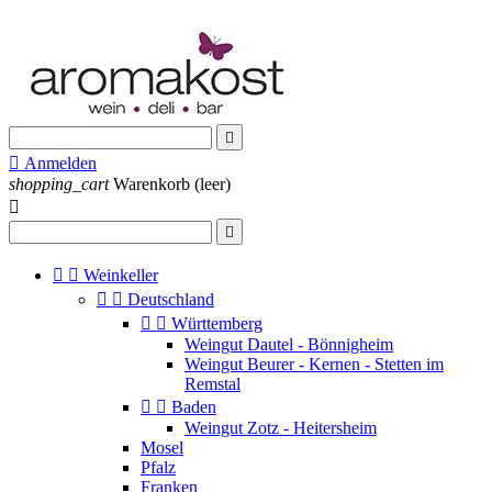


Anmelden
shopping_cart
Warenkorb
(leer)




Weinkeller


Deutschland


Württemberg
Weingut Dautel - Bönnigheim
Weingut Beurer - Kernen - Stetten im
Remstal


Baden
Weingut Zotz - Heitersheim
Mosel
Pfalz
Franken